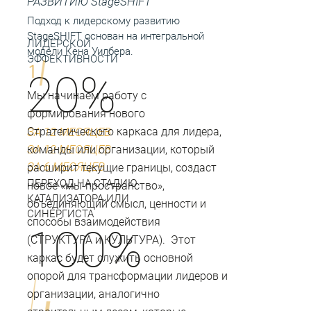
РАЗВИТИЮ StageSHIFT
Подход к лидерскому развитию
StageSHIFT основан на интегральной
ЛИДЕРСКОЙ
модели Кена Уилбера.
ЭФФЕКТИВНОСТИ
20%
Мы начинаем работу с
формирования нового
ЗА 12 МЕСЯЦЕВ
Стратегического каркаса для лидера,
ЗА 12 МЕСЯЦЕВ
команды или организации, который
ЗА 6 МЕСЯЦЕВ
расширит текущие границы, создаст
ПЕРЕХОД НА СТАДИЮ
новое «мы-пространство»,
КАТАЛИЗАТОРА ИЛИ
объединяющий смысл, ценности и
СИНЕРГИСТА
способы взаимодействия
100%
(СТРУКТУРА и КУЛЬТУРА). Этот
каркас будет служить основной
опорой для трансформации лидеров и
организации, аналогично