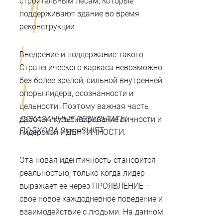
строительным лесам, которые
поддерживают здание во время
реконструкции.
Внедрение и поддержание такого
Стратегического каркаса невозможно
без более зрелой, сильной внутренней
опоры лидера, осознанности и
цельности. Поэтому важная часть
ДОКАЗАННЫЕ РЕЗУЛЬТАТЫ
работы - культивирование личности и
ПОДХОДА StageSHIFT
лидерской ИДЕНТИЧНОСТИ.
Эта новая идентичность становится
реальностью, только когда лидер
выражает ее через ПРОЯВЛЕНИЕ –
свое новое каждодневное поведение и
взаимодействие с людьми. На данном