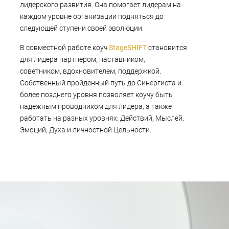
не только для формирования внутренней
лидерского развития. Она помогает лидерам на
лидерской идентичности, но и для
каждом уровне организации подняться до
взращивания системного видения
следующей ступени своей эволюции.
и способности лидеров строить здоровые,
В совместной работе коуч
StageSHIFT
становится
устойчивые
для лидера партнером, наставником,
и процветающие организации.
советником, вдохновителем, поддержкой.
Собственный пройденный путь до Синергиста и
более позднего уровня позволяет коучу быть
надежным проводником для лидера, а также
работать на разных уровнях: Действий, Мыслей,
Эмоций, Духа и личностной Цельности.